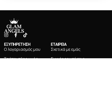
ΕΞΥΠΗΡΕΤΗΣΗ
ΕΤΑΙΡΕΙΑ
Ο λογαριασμός μου
Σχετικά με εμάς
Τρόποι πληρωμής
Συχνές ερωτήσεις
Τρόποι αποστολής
Επικοινωνία
Πολιτική επιστροφών
NEWSLETTER
Εγγραφείτε για αποκλειστικές ενημερώσεις &
προσφορές