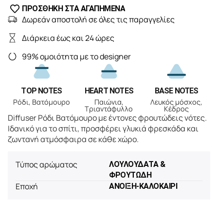
ΠΡΟΣΘΗΚΗ ΣΤΑ ΑΓΑΠΗΜΕΝΑ
Δωρεάν αποστολή σε όλες τις παραγγελίες
Διάρκεια έως και 24 ώρες
99% ομοιότητα με το designer
TOP NOTES
HEART NOTES
BASE NOTES
Ρόδι, Βατόμουρο
Παιώνια,
Λευκός μόσχος,
Τριαντάφυλλο
Κέδρος
Diffuser Ρόδι Βατόμουρο με έντονες φρουτώδεις νότες.
Ιδανικό για το σπίτι, προσφέρει γλυκιά φρεσκάδα και
ζωντανή ατμόσφαιρα σε κάθε χώρο.
Τύπος αρώματος
ΛΟΥΛΟΥΔΑΤΑ &
ΦΡΟΥΤΩΔΗ
Εποχή
ΑΝΟΙΞΗ-ΚΑΛΟΚΑΙΡΙ