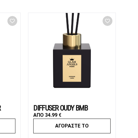
R
DIFFUSER OUDY BMB
ΑΠΟ
34.99
€
ΑΓΟΡΑΣΤΕ ΤΟ