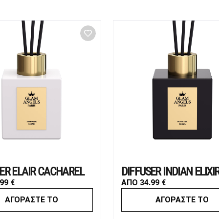
ER ELAIR CACHAREL
DIFFUSER INDIAN ELIXI
.99
€
ΑΠΟ
34.99
€
ΑΓΟΡΑΣΤΕ ΤΟ
ΑΓΟΡΑΣΤΕ ΤΟ