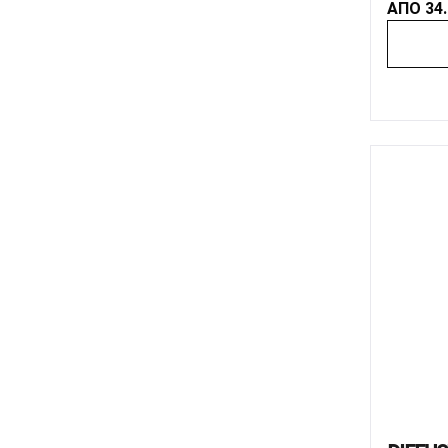
ΑΠΟ
34