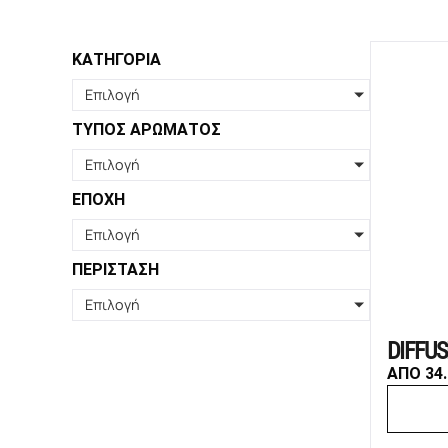
ΚΑΤΗΓΟΡΙΑ
Επιλογή
ΤΥΠΟΣ ΑΡΩΜΑΤΟΣ
Επιλογή
ΕΠΟΧΗ
Επιλογή
ΠΕΡΙΣΤΑΣΗ
Επιλογή
DIFFUS
ΑΠΟ
34