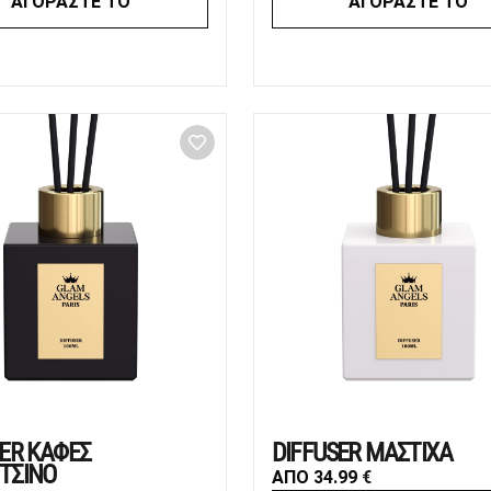
ΑΓΟΡΑΣΤΕ ΤΟ
ΑΓΟΡΑΣΤΕ ΤΟ
SER ΚΑΦΕΣ
DIFFUSER ΜΑΣΤΙΧΑ
ΤΣΙΝΟ
ΑΠΟ
34.99
€