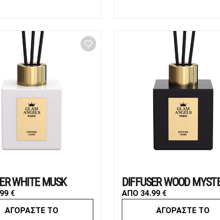
SER WHITE MUSK
DIFFUSER WOOD MYST
.99
€
ΑΠΟ
34.99
€
ΑΓΟΡΑΣΤΕ ΤΟ
ΑΓΟΡΑΣΤΕ ΤΟ