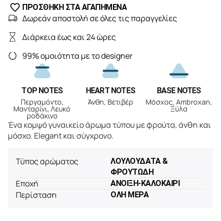
ΠΡΟΣΘΗΚΗ ΣΤΑ ΑΓΑΠΗΜΕΝΑ
Δωρεάν αποστολή σε όλες τις παραγγελίες
Διάρκεια έως και 24 ώρες
99% ομοιότητα με το designer
TOP NOTES
HEART NOTES
BASE NOTES
Περγαμόντο,
Άνθη, Βετιβέρ
Μόσχος, Ambroxan,
Μανταρίνι, Λευκό
Ξύλα
ροδάκινο
Ένα κομψό γυναικείο άρωμα τύπου με φρούτα, άνθη και
μόσχο. Elegant και σύγχρονο.
Τύπος αρώματος
ΛΟΥΛΟΥΔΑΤΑ &
ΦΡΟΥΤΩΔΗ
Εποχή
ΑΝΟΙΞΗ-ΚΑΛΟΚΑΙΡΙ
Περίσταση
ΟΛΗ ΜΕΡΑ