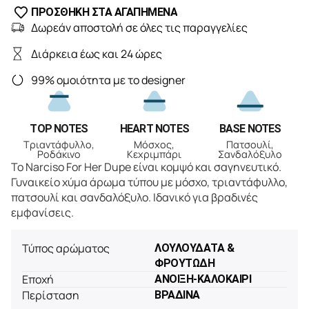
ΠΡΟΣΘΗΚΗ ΣΤΑ ΑΓΑΠΗΜΕΝΑ
Δωρεάν αποστολή σε όλες τις παραγγελίες
Διάρκεια έως και 24 ώρες
99% ομοιότητα με το designer
TOP NOTES
HEART NOTES
BASE NOTES
Τριαντάφυλλο,
Μόσχος,
Πατσουλί,
Ροδάκινο
Κεχριμπάρι
Σανδαλόξυλο
Το Narciso For Her Dupe είναι κομψό και σαγηνευτικό.
Γυναικείο χύμα άρωμα τύπου με μόσχο, τριαντάφυλλο,
πατσουλί και σανδαλόξυλο. Ιδανικό για βραδινές
εμφανίσεις.
Τύπος αρώματος
ΛΟΥΛΟΥΔΑΤΑ &
ΦΡΟΥΤΩΔΗ
Εποχή
ΑΝΟΙΞΗ-ΚΑΛΟΚΑΙΡΙ
Περίσταση
ΒΡΑΔΙΝΑ