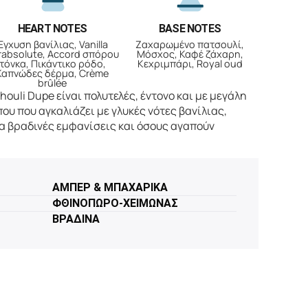
HEART NOTES
BASE NOTES
Έγχυση βανίλιας, Vanilla
Ζαχαρωμένο πατσουλί,
rabsolute, Accord σπόρου
Μόσχος, Καφέ ζάχαρη,
τόνκα, Πικάντικο ρόδο,
Κεχριμπάρι, Royal oud
Καπνώδες δέρμα, Crème
brûlée
chouli Dupe είναι πολυτελές, έντονο και με μεγάλη
ου που αγκαλιάζει με γλυκές νότες βανίλιας,
για βραδινές εμφανίσεις και όσους αγαπούν
ΑΜΠΕΡ & ΜΠΑΧΑΡΙΚΑ
ΦΘΙΝΟΠΩΡΟ-ΧΕΙΜΩΝΑΣ
ΒΡΑΔΙΝΑ