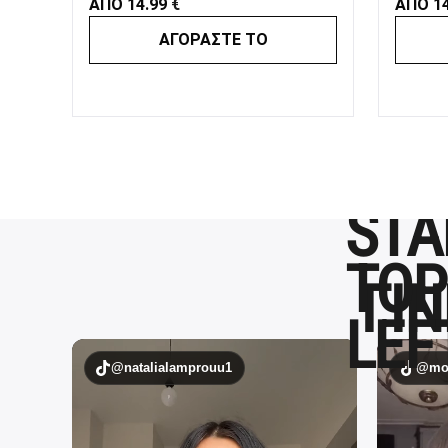
ΑΠΟ
14.99
€
ΑΠΟ
1
ΑΓΟΡΑΣΤΕ ΤΟ
ΓΙΝ
@natalialamprouu1
@mou