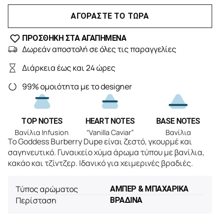
ΑΓΟΡΑΣΤΕ ΤΟ ΤΩΡΑ
ΠΡΟΣΘΗΚΗ ΣΤΑ ΑΓΑΠΗΜΕΝΑ
Δωρεάν αποστολή σε όλες τις παραγγελίες
Διάρκεια έως και 24 ώρες
99% ομοιότητα με το designer
TOP NOTES
HEART NOTES
BASE NOTES
Βανίλια Infusion
“Vanilla Caviar”
Βανίλια
Το Goddess Burberry Dupe είναι ζεστό, γκουρμέ και
σαγηνευτικό. Γυναικείο χύμα άρωμα τύπου με βανίλια,
κακάο και τζίντζερ. Iδανικό για χειμερινές βραδιές.
Τύπος αρώματος
ΑΜΠΕΡ & ΜΠΑΧΑΡΙΚΑ
Περίσταση
ΒΡΑΔΙΝΑ