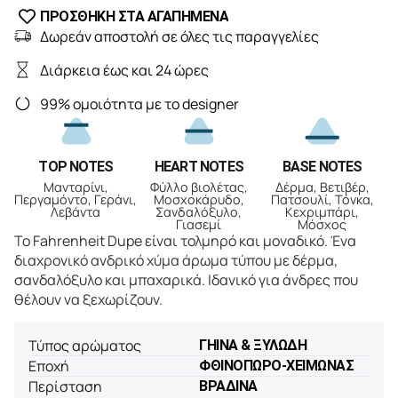
ΠΡΟΣΘΗΚΗ ΣΤΑ ΑΓΑΠΗΜΕΝΑ
Δωρεάν αποστολή σε όλες τις παραγγελίες
Διάρκεια έως και 24 ώρες
99% ομοιότητα με το designer
TOP NOTES
HEART NOTES
BASE NOTES
Μανταρίνι,
Φύλλο βιολέτας,
Δέρμα, Βετιβέρ,
Περγαμόντο, Γεράνι,
Μοσχοκάρυδο,
Πατσουλί, Τόνκα,
Λεβάντα
Σανδαλόξυλο,
Κεχριμπάρι,
Γιασεμί
Μόσχος
Το Fahrenheit Dupe είναι τολμηρό και μοναδικό. Ένα
διαχρονικό ανδρικό χύμα άρωμα τύπου με δέρμα,
σανδαλόξυλο και μπαχαρικά. Ιδανικό για άνδρες που
θέλουν να ξεχωρίζουν.
Τύπος αρώματος
ΓΗΙΝΑ & ΞΥΛΩΔΗ
Εποχή
ΦΘΙΝΟΠΩΡΟ-ΧΕΙΜΩΝΑΣ
Περίσταση
ΒΡΑΔΙΝΑ