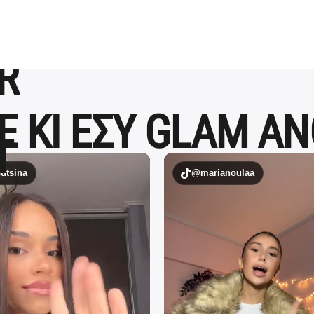
Ε ΚΙ ΕΣΥ GLAM A
tsina
@marianoulaa