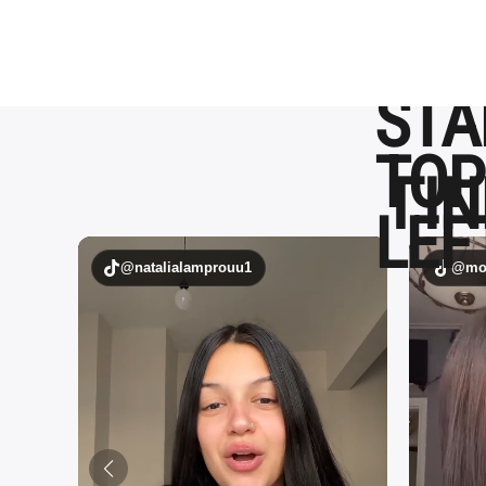
ΓΙΝ
@natalialamprouu1
@mou