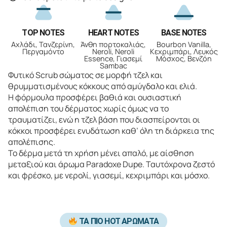
TOP NOTES
HEART NOTES
BASE NOTES
Αχλάδι, Τανζερίνη,
Άνθη πορτοκαλιάς,
Bourbon Vanilla,
Περγαμόντο
Neroli, Neroli
Κεχριμπάρι, Λευκός
Essence, Γιασεμί
Μόσχος, Βενζόη
Sambac
Φυτικό Scrub σώματος σε μορφή τζελ και
θρυμματισμένους κόκκους από αμύγδαλο και ελιά.
Η φόρμουλα προσφέρει βαθιά και ουσιαστική
απολέπιση του δέρματος χωρίς όμως να το
τραυματίζει, ενώ η τζελ βάση που διασπείρονται οι
κόκκοι προσφέρει ενυδάτωση καθ’ όλη τη διάρκεια της
απολέπισης.
Το δέρμα μετά τη χρήση μένει απαλό, με αίσθηση
μεταξιού και άρωμα Paradoxe Dupe. Ταυτόχρονα ζεστό
και φρέσκο, με νερολί, γιασεμί, κεχριμπάρι και μόσχο.
ΤΑ ΠΙΟ HOT ΑΡΩΜΑΤΑ