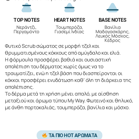
TOP NOTES
HEART NOTES
BASE NOTES
Νεράντζι,
Τουμπερόζα,
Βανίλια
Περγαμόντο
Γιασεμί Ινδίας
Μαδαγασκάρης,
Λευκός Μόσχος,
Κέδρος
Φυτικό Scrub σώματος σε μορφή τζελ και
θρυμματισμένους κόκκους από αμύγδαλο και ελιά.
Η φόρμουλα προσφέρει βαθιά και ουσιαστική
απολέπιση του δέρματος χωρίς όμως να το
τραυματίζει, ενώ η τζελ βάση που διασπείρονται οι
κόκκοι προσφέρει ενυδάτωση καθ’ όλη τη διάρκεια της
απολέπισης.
Το δέρμα μετά τη χρήση μένει απαλό, με αίσθηση
μεταξιού και άρωμα τύπου My Way. Φωτεινό και θηλυκό,
με άνθη πορτοκαλιάς, τουμπερόζα, βανίλια και μόσχο.
ΤΑ ΠΙΟ HOT ΑΡΩΜΑΤΑ