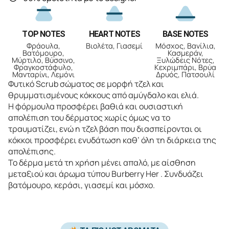
TOP NOTES
HEART NOTES
BASE NOTES
Φράουλα,
Βιολέτα, Γιασεμί
Μόσχος, Βανίλια,
Βατόμουρο,
Κασμεράν,
Μύρτιλο, Βύσσινο,
Ξυλώδεις Νότες,
Φραγκοστάφυλο,
Κεχριμπάρι, Βρύα
Μανταρίνι, Λεμόνι
Δρυός, Πατσουλί
Φυτικό Scrub σώματος σε μορφή τζελ και
θρυμματισμένους κόκκους από αμύγδαλο και ελιά.
Η φόρμουλα προσφέρει βαθιά και ουσιαστική
απολέπιση του δέρματος χωρίς όμως να το
τραυματίζει, ενώ η τζελ βάση που διασπείρονται οι
κόκκοι προσφέρει ενυδάτωση καθ’ όλη τη διάρκεια της
απολέπισης.
Το δέρμα μετά τη χρήση μένει απαλό, με αίσθηση
μεταξιού και άρωμα τύπου Burberry Ηer . Συνδυάζει
βατόμουρο, κεράσι, γιασεμί και μόσχο.