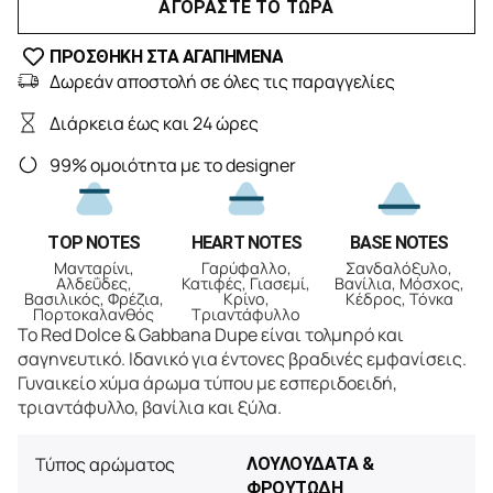
ΑΓΟΡΑΣΤΕ ΤΟ ΤΩΡΑ
ΠΡΟΣΘΗΚΗ ΣΤΑ ΑΓΑΠΗΜΕΝΑ
Δωρεάν αποστολή σε όλες τις παραγγελίες
Διάρκεια έως και 24 ώρες
99% ομοιότητα με το designer
TOP NOTES
HEART NOTES
BASE NOTES
Μανταρίνι,
Γαρύφαλλο,
Σανδαλόξυλο,
Αλδεΰδες,
Κατιφές, Γιασεμί,
Βανίλια, Μόσχος,
Βασιλικός, Φρέζια,
Κρίνο,
Κέδρος, Τόνκα
Πορτοκαλανθός
Τριαντάφυλλο
Το Red Dolce & Gabbana Dupe είναι τολμηρό και
σαγηνευτικό. Ιδανικό για έντονες βραδινές εμφανίσεις.
Γυναικείο χύμα άρωμα τύπου με εσπεριδοειδή,
τριαντάφυλλο, βανίλια και ξύλα.
Τύπος αρώματος
ΛΟΥΛΟΥΔΑΤΑ &
ΦΡΟΥΤΩΔΗ