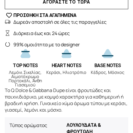
ΑΓΟΡΑΣΤΕ ΤΟ ΤΩΡΑ
ΠΡΟΣΘΗΚΗ ΣΤΑ ΑΓΑΠΗΜΕΝΑ
Δωρεάν αποστολή σε όλες τις παραγγελίες
Διάρκεια έως και 24 ώρες
99% ομοιότητα με το designer
TOP NOTES
HEART NOTES
BASE NOTES
Λεμόνι Σικελίας,
Κεράσι, Ηλιοτρόπιο
Κέδρος, Μόσχος
Αιματόχρωμο
Πορτοκάλι, Άνθη
Γιασεμιού
Το Q Dolce & Gabbana Dupe είναι φρουτώδες και
παιχνιδιάρικο, με κομψό χαρακτήρα για καθημερινή ή
βραδινή χρήση. Γυναικείο χύμα άρωμα τύπου με κεράσι,
γιασεμί, λεμόνι και μόσχο.
Τύπος αρώματος
ΛΟΥΛΟΥΔΑΤΑ &
ΦΡΟΥΤΩΔΗ