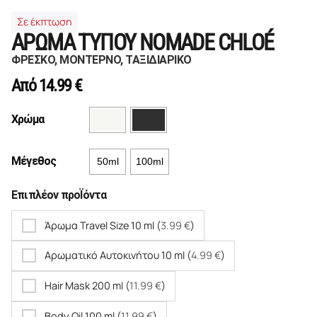
Σε έκπτωση
ΑΡΩΜΑ ΤΥΠΟΥ NOMADE CHLOÉ
ΦΡΕΣΚΟ, ΜΟΝΤΕΡΝΟ, ΤΑΞΙΔΙΑΡΙΚΟ
Από
14.99
€
Χρώμα
Μέγεθος
50ml
100ml
Επιπλέον προΪόντα
Άρωμα Travel Size 10 ml (
3.99
€
)
Αρωματικό Αυτοκινήτου 10 ml (
4.99
€
)
Hair Mask 200 ml (
11.99
€
)
Body Oil 100 ml (
11.99
€
)