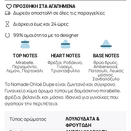
ΠΡΟΣΘΗΚΗ ΣΤΑ ΑΓΑΠΗΜΕΝΑ
Δωρεάν αποστολή σε όλες τις παραγγελίες
Διάρκεια έως και 24 ώρες
99% ομοιότητα με το designer
TOP NOTES
HEART NOTES
BASE NOTES
Mirabelle,
Φρέζια, Ροδάκινο,
Βρύα δρυός,
Περγαμόντο,
Γιασεμί,
Amberwood,
Λεμόνι, Πορτοκάλι
Τριαντάφυλλο
Πατσουλί, Λευκός
μόσχος,
Σανδαλόξυλο
Το Nomade Chloé Dupe είναι ζωντανό και σύγχρονο.
Γυναικείο χύμα άρωμα τύπου με δαμάσκηνο mirabelle,
φρέζια, βελανίδι και μόσχο. Ιδανικό για γυναίκες που
αγαπούν την περιπέτεια.
Τύπος αρώματος
ΛΟΥΛΟΥΔΑΤΑ &
ΦΡΟΥΤΩΔΗ