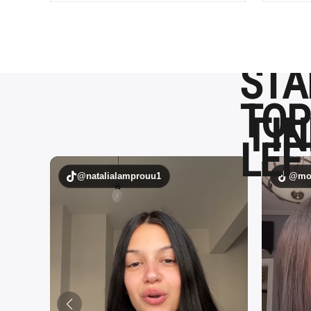
ΓΙΝ
@natalialamprouu1
@mou