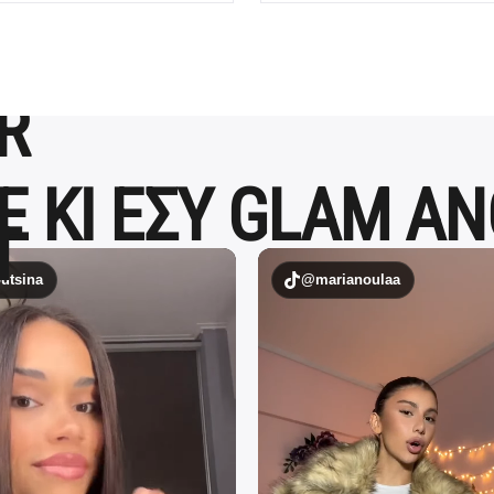
Ε ΚΙ ΕΣΥ GLAM A
tsina
@marianoulaa