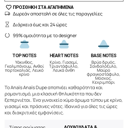
ΠΡΟΣΘΗΚΗ ΣΤΑ ΑΓΑΠΗΜΕΝΑ
Δωρεάν αποστολή σε όλες τις παραγγελίες
Διάρκεια έως και 24 ώρες
99% ομοιότητα με το designer
TOP NOTES
HEART NOTES
BASE NOTES
Υάκινθος,
Κρίνο, Γιασεμί,
Βρύα δρυός,
Γκαλμπάνουμ, Ανθοί
Τριαντάφυλλο,
Σανδαλόξυλο,
πορτοκαλιάς, Λευκό
Λευκά άνθη
Μαύρο
κρίνο
φραγκοστάφυλο,
Μόσχος,
Κεχριμπάρι
Το Anaïs Anaïs Dupe αποπνέει καθαρότητα και
ρομαντισμό, μια κλασική θηλυκότητα που δεν
ξεπερνιέται. Ένα γυναικείο χύμα άρωμα τύπου με κρίνο,
γιασεμί και πράσινες νότες. Ιδανικό για όλες τις ώρες
και διακριτικές εμφανίσεις.
Τύπος αρώματος
ΛΟΥΛΟΥΔΑΤΑ &